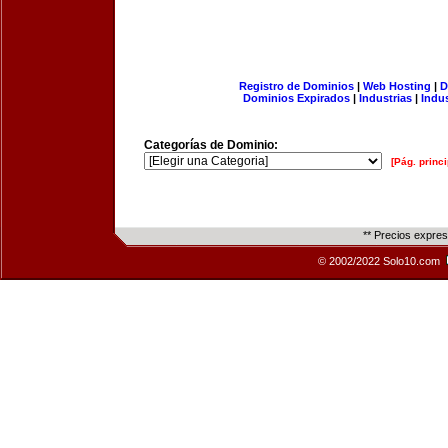
Registro de Dominios
|
Web Hosting
|
D
Dominios Expirados
|
Industrias
|
Indu
Categorías de Dominio:
[Pág. princi
** Precios expre
© 2002/2022 Solo10.com