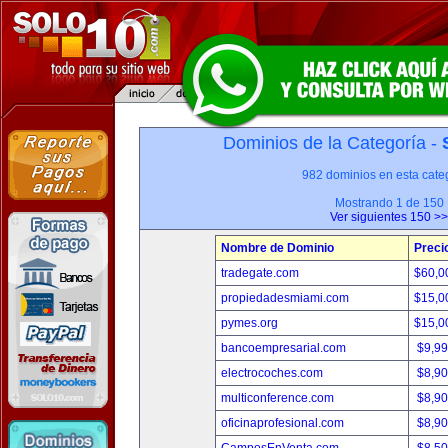
Dominios de la Categoría -
982 dominios en esta categ
Mostrando 1 de 150
Ver siguientes 150 >>
Nombre de Dominio
Preci
tradegate.com
$60,0
propiedadesmiami.com
$15,0
pymes.org
$15,0
bancoempresarial.com
$9,9
electrocoches.com
$8,9
multiconference.com
$8,9
oficinaprofesional.com
$8,9