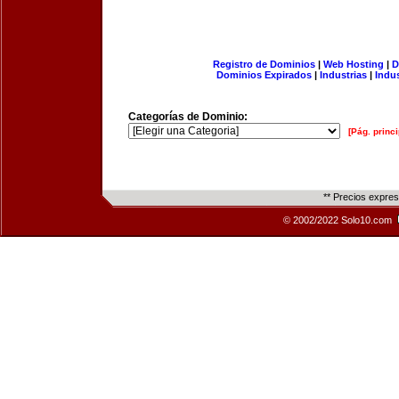
Registro de Dominios
|
Web Hosting
|
D
Dominios Expirados
|
Industrias
|
Indu
Categorías de Dominio:
[Pág. princi
** Precios expre
© 2002/2022 Solo10.com