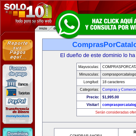
ComprasPorCatal
El dueño de este dominio lo ha
Mayusculas:
COMPRASPORCAT
Minusculas:
comprasporcatalog
Longitud:
18 caracteres
Categorias:
Compras y Comercio
Precio:
$1,995.00
Visitar!
comprasporcatalo
Serán consideradas ofer
R