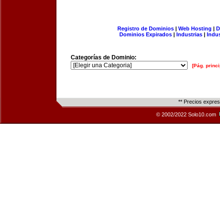
Registro de Dominios
|
Web Hosting
|
D
Dominios Expirados
|
Industrias
|
Indu
Categorías de Dominio:
[Pág. princi
** Precios expre
© 2002/2022 Solo10.com