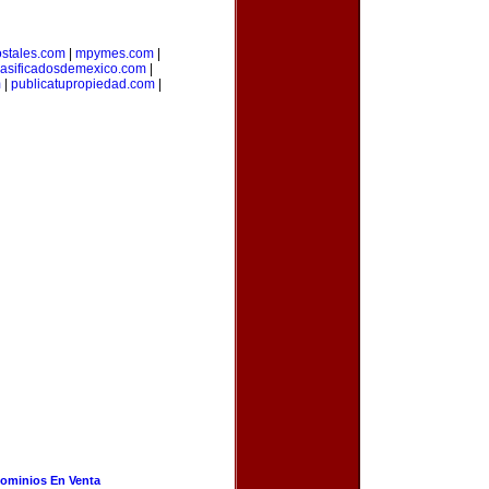
stales.com
|
mpymes.com
|
lasificadosdemexico.com
|
m
|
publicatupropiedad.com
|
ominios En Venta