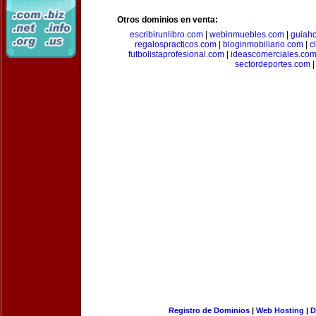
Otros dominios en venta:
escribirunlibro.com
|
webinmuebles.com
|
guiaho
regalospracticos.com
|
bloginmobiliario.com
|
c
futbolistaprofesional.com
|
ideascomerciales.co
sectordeportes.com
|
Registro de Dominios
|
Web Hosting
|
D