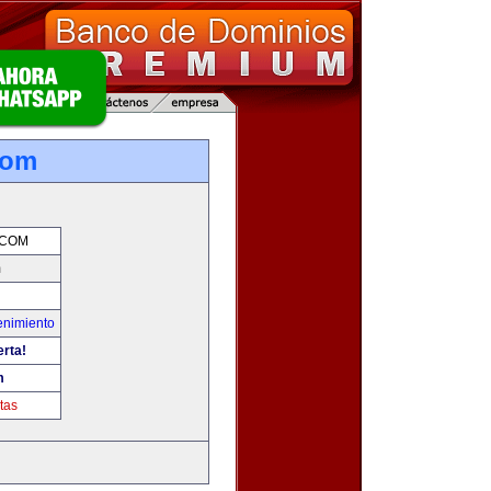
com
.COM
m
enimiento
erta!
m
tas