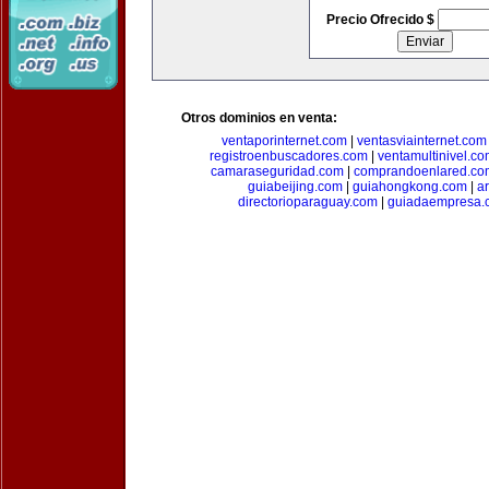
Precio Ofrecido $
Otros dominios en venta:
ventaporinternet.com
|
ventasviainternet.com
registroenbuscadores.com
|
ventamultinivel.c
camaraseguridad.com
|
comprandoenlared.co
guiabeijing.com
|
guiahongkong.com
|
a
directorioparaguay.com
|
guiadaempresa.