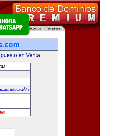
s.com
 puesto en Venta
COM
anzas
,
EducaciÃ³n
tas