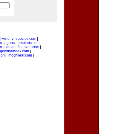
|
visionynegocios.com
|
om
|
agenciaempleos.com
|
m
|
cursodefinanzas.com
|
rgentinaindex.com
|
com
|
mochilear.com
|