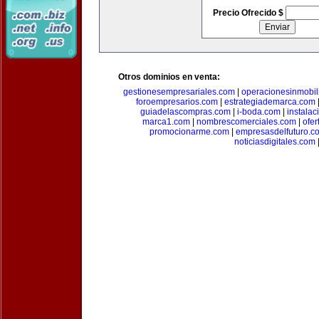
Precio Ofrecido $
Otros dominios en venta:
gestionesempresariales.com
|
operacionesinmobil
foroempresarios.com
|
estrategiademarca.com
guiadelascompras.com
|
i-boda.com
|
instala
marca1.com
|
nombrescomerciales.com
|
ofe
promocionarme.com
|
empresasdelfuturo.c
noticiasdigitales.com