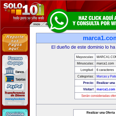
marca1.co
El dueño de este dominio lo ha
Mayusculas:
MARCA1.CO
Minusculas:
marca1.com
Longitud:
6 caracteres
Categorias:
Marcas y Pat
Precio:
Realizar una 
Visitar!
marca1.com
Serán consideradas ofer
Realizar una Oferta