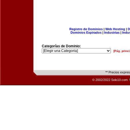
Registro de Dominios
|
Web Hosting
|
D
Dominios Expirados
|
Industrias
|
Indu
Categorías de Dominio:
[Pág. princi
** Precios expre
© 2002/2022 Solo10.com