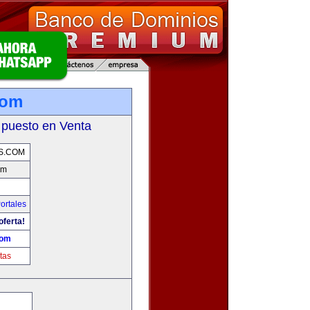
com
 puesto en Venta
S.COM
om
ortales
oferta!
com
tas