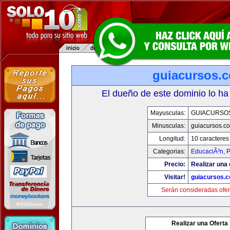
guiacursos.
El dueño de este dominio lo ha
Mayusculas:
GUIACURSO
Minusculas:
guiacursos.c
Longitud:
10 caracteres
Categorias:
EducaciÃ³n
,
P
Precio:
Realizar una 
Visitar!
guiacursos.
Serán consideradas ofer
Realizar una Oferta