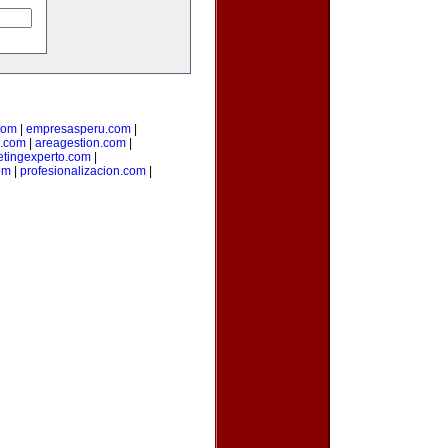
com
|
empresasperu.com
|
.com
|
areagestion.com
|
tingexperto.com
|
om
|
profesionalizacion.com
|