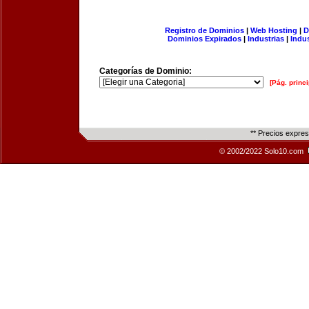
Registro de Dominios
|
Web Hosting
|
D
Dominios Expirados
|
Industrias
|
Indu
Categorías de Dominio:
[Pág. princi
** Precios expre
© 2002/2022 Solo10.com