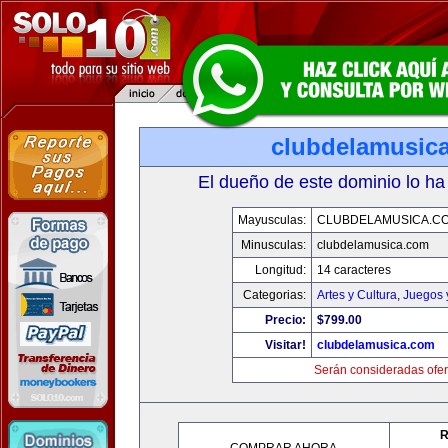
clubdelamusic
El dueño de este dominio lo ha
Mayusculas:
CLUBDELAMUSICA.C
Minusculas:
clubdelamusica.com
Longitud:
14 caracteres
Categorias:
Artes y Cultura
,
Juegos 
Precio:
$799.00
Visitar!
clubdelamusica.com
Serán consideradas ofer
R