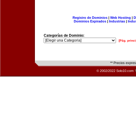
Registro de Dominios
|
Web Hosting
|
D
Dominios Expirados
|
Industrias
|
Indu
Categorías de Dominio:
[Pág. princi
** Precios expre
© 2002/2022 Solo10.com