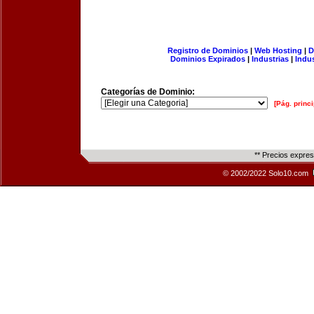
Registro de Dominios
|
Web Hosting
|
D
Dominios Expirados
|
Industrias
|
Indu
Categorías de Dominio:
[Pág. princi
** Precios expre
© 2002/2022 Solo10.com