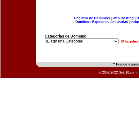
Registro de Dominios
|
Web Hosting
|
D
Dominios Expirados
|
Industrias
|
Indu
Categorías de Dominio:
[Pág. princi
** Precios expre
© 2002/2022 Solo10.com