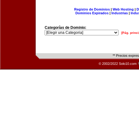
Registro de Dominios
|
Web Hosting
|
D
Dominios Expirados
|
Industrias
|
Indu
Categorías de Dominio:
[Pág. princi
** Precios expre
© 2002/2022 Solo10.com