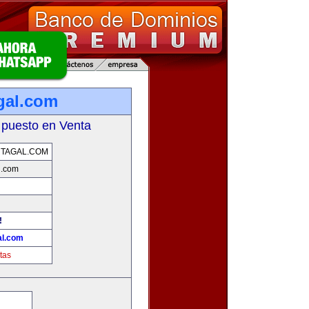
gal.com
 puesto en Venta
TAGAL.COM
l.com
!
al.com
tas