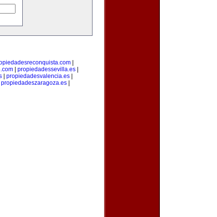
opiedadesreconquista.com
|
o.com
|
propiedadessevilla.es
|
s
|
propiedadesvalencia.es
|
|
propiedadeszaragoza.es
|